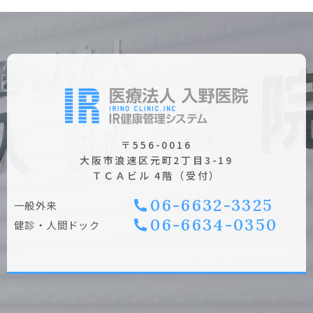
〒556-0016
大阪市浪速区元町2丁目3-19
ＴＣＡビル 4階（受付）
06-6632-3325
⼀般外来
06-6634-0350
健診・⼈間ドック