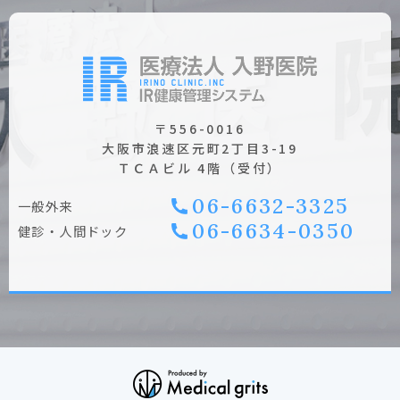
〒556-0016
大阪市浪速区元町2丁目3-19
ＴＣＡビル 4階（受付）
06-6632-3325
⼀般外来
06-6634-0350
健診・⼈間ドック