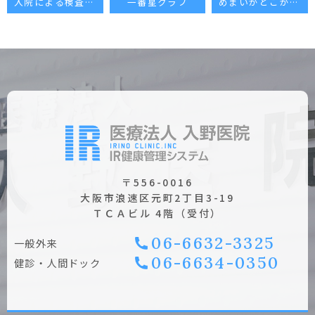
入院による検査・治療などは行なっておられるのでしょうか。また、治る可能性はあるのでしょうか。（NO.8）
一番星クラブ
めまいがどこからくきているのか原因を理解し治していきたい。（NO.10）
〒556-0016
大阪市浪速区元町2丁目3-19
ＴＣＡビル 4階（受付）
06-6632-3325
⼀般外来
06-6634-0350
健診・⼈間ドック