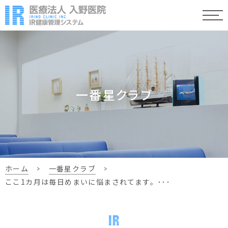
一番星クラブ
ホーム
>
一番星クラブ
>
ここ1カ月は毎日めまいに悩まされてます。･･･